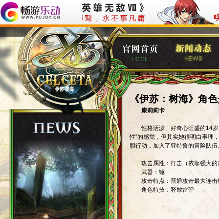
《伊苏：树海》角色
康莉莉卡
性格活泼、好奇心旺盛的14岁少
性”的感觉，但其实她很明白事理
胆行动，加入了亚特鲁的冒险队伍
攻击属性：打击（依靠强大的冲
武器：锤
攻击特点：普通攻击最大连击
角色特技：释放雷弹